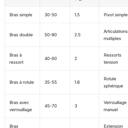
Bras simple
30-50
1.5
Pivot simple
Articulations
Bras double
50-80
2.5
multiples
Bras à
Ressorts
40-60
2
ressort
tension
Rotule
Bras à rotule
35-55
1.8
sphérique
Bras avec
Verrouillage
45-70
3
verrouillage
manuel
Bras
Extension