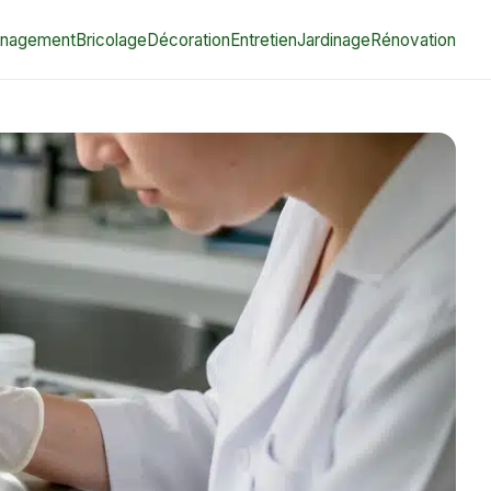
nagement
Bricolage
Décoration
Entretien
Jardinage
Rénovation