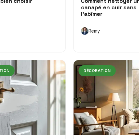
bien choisir
Comment nettoyer u
canapé en cuir sans
l’abîmer
Remy
TION
DÉCORATION