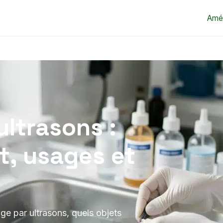
Amé
ltrasons :
, usages et
e par ultrasons, quels objets