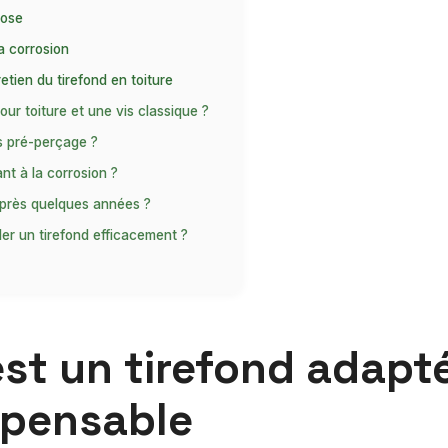
pose
la corrosion
retien du tirefond en toiture
pour toiture et une vis classique ?
s pré-perçage ?
ant à la corrosion ?
 après quelques années ?
ler un tirefond efficacement ?
t un tirefond adapté 
ispensable