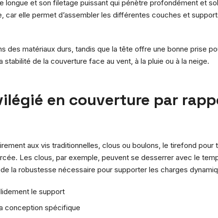
ige longue et son filetage puissant qui pénètre profondément et so
iture, car elle permet d’assembler les différentes couches et sup
s des matériaux durs, tandis que la tête offre une bonne prise pour l
a stabilité de la couverture face au vent, à la pluie ou à la neige.
vilégié en couverture par rapp
irement aux vis traditionnelles, clous ou boulons, le tirefond pour 
forcée. Les clous, par exemple, peuvent se desserrer avec le tem
 de la robustesse nécessaire pour supporter les charges dynamiqu
olidement le support
sa conception spécifique