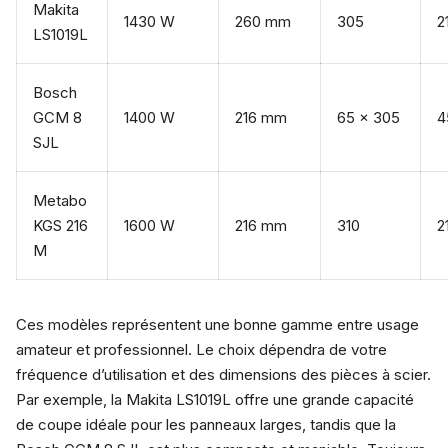
Makita
1430 W
260 mm
305
2
LS1019L
Bosch
GCM 8
1400 W
216 mm
65 x 305
4
SJL
Metabo
KGS 216
1600 W
216 mm
310
2
M
Ces modèles représentent une bonne gamme entre usage
amateur et professionnel. Le choix dépendra de votre
fréquence d’utilisation et des dimensions des pièces à scier.
Par exemple, la Makita LS1019L offre une grande capacité
de coupe idéale pour les panneaux larges, tandis que la